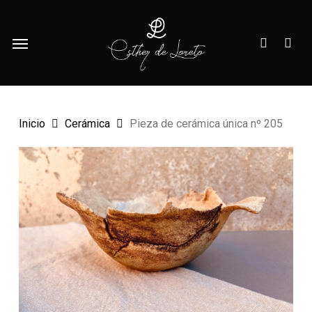
Skip
Menu
to
account
Menu
main
content
Inicio
Cerámica
Pieza de cerámica única nº 205